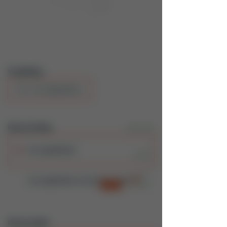
Verpakking
Pot - 60 zuigtabletten
Kies je korting
meer info
60 zuigtabletten
14,99
Eenmalig
14,99
60 zuigtabletten
met bestelgemak
11,99
-20 %
Iedere 8 weken
Kies je aantal