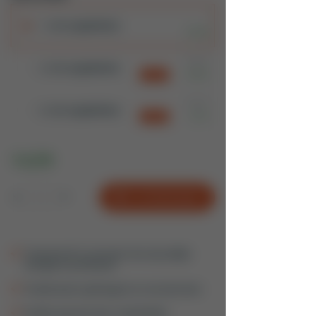
1
x
60 zuigtabletten
14,99
14,99
2
x
60 zuigtabletten
10,39
- 31 %
14,99
3
x
60 zuigtabletten
9,74
- 35 %
14,99
In winkelwagen
Vitamine B12 activeert de natuurlijke
energie in je lichaam
Ondersteunt geheugen en concentratie
Snelle opname door smelttablet