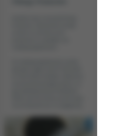
Fittergy Production
Overmatig gebruik kan een laxerend effect
hebben. Dit product is niet geschikt voor
Kwaliteit staat voorop bij Fittergy
kinderen tot en met 1 jaar.
Production. Wij hanteren strenge
normen en controles op het
produceren en verpakken van
voedingssupplementen.
De voedingssupplementen worden
gemaakt volgens HACCP, ISO22000
en FSCC22000 richtlijnen. Mede door
onze branchevereniging, Natuur- en
gezondheidsproducten Nederland
(NPN), zijn wij continue op de hoogte
van de nieuwste wet- en regelgeving.