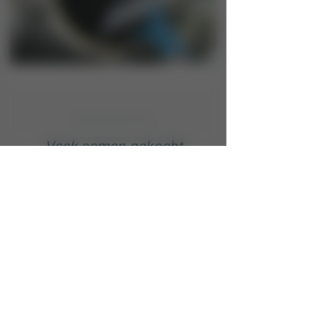
ONZE PRODUCTEN
Vaak samen gekocht
01
/ 04