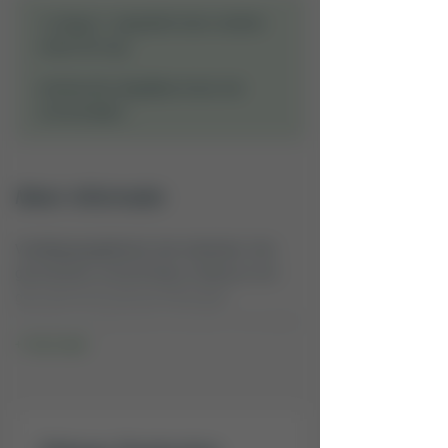
manier bij aan een normale werking van het
1x daags 1 zuigtablet laten smelten
Overmatig gebruik kan een laxerend effect
zenuwstelsel.
onder de tong.
hebben. Dit product is niet geschikt voor
kinderen tot en met 1 jaar.
Aanbevolen dagelijkse dosis niet
overschrijden.
Meer informatie
Voedingssupplement met vitaminen. Een
gevarieerde, evenwichtige voeding en een
gezonde levensstijl zijn belangrijk.
Voedingssupplementen zijn geen vervanging
van een gevarieerde voeding. Koel, droog,
donker en buiten het bereik van kinderen
bewaren. Ten minste houdbaar tot einde /
lotcode: zie onderkant. Geproduceerd in
Nederland.